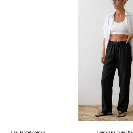
Lea Tencel брюки
Брюки из льна Bla