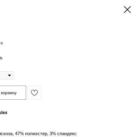
ex
р.
 корзину
lex
искоза, 47% полиэстер, 3% спандекс