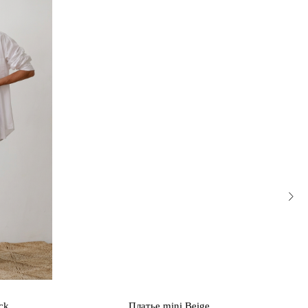
ck
Платье mini Beige