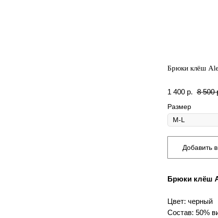
Брюки клёш Al
1 400
р.
8 500
Размер
Добавить в
Брюки клёш A
Цвет: черный
Состав: 50% в