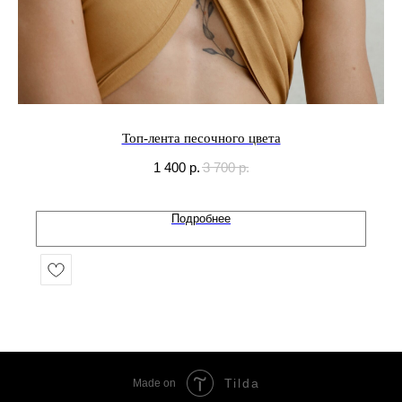
Топ-лента песочного цвета
1 400
р.
3 700
р.
Подробнее
Tilda
Made on