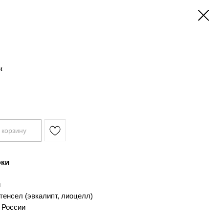
и
 корзину
юки
й
тенсел (эвкалипт, лиоцелл)
 России