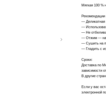
Мягкая 100 % 
Рекомендации 
— Деликатная 
— Использоват
— Не отбелив
— Отжим — на 
— Сушить на п
— Гладить с и
Сроки:
Доставка по Мо
зависимости от
В другие стран
Если у вас ос
электронной по