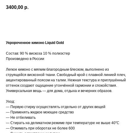
3400,00
р.
Добавить в корзину
Укророченное кимоно Liquid Gold
Состав: 90 % вискоза 10 % полиэстер
Произведено в России
Легкое кимоно с мягким благородным блеском, выполнено из
струящейся вискозной ткани. Свободный крой с плавной линией плеч,
акцентированный поясом на талии. Нежная текстура и приглушённый
оттенок создают ощущение утончённой гармонии и спокойствия.
Универсальная вещь — для дома, отдыха и вечерних образов.
Уход:
— Первую стирку осуществлять отдельно от других вещей
— Применять жидкое моющее средство
— Не отбеливать
— Стирать на деликатном режиме при температуре не выше 40"C
— Отжимать при оборотах не более 600